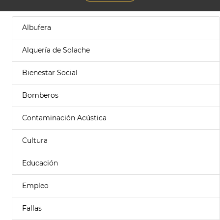
Albufera
Alquería de Solache
Bienestar Social
Bomberos
Contaminación Acústica
Cultura
Educación
Empleo
Fallas