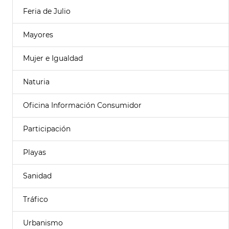
Feria de Julio
Mayores
Mujer e Igualdad
Naturia
Oficina Información Consumidor
Participación
Playas
Sanidad
Tráfico
Urbanismo