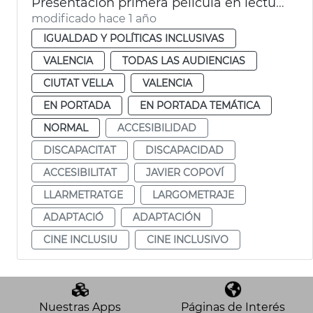
Presentación primera película en lectura fácil en España
modificado hace 1 año
IGUALDAD Y POLÍTICAS INCLUSIVAS
VALENCIA
TODAS LAS AUDIENCIAS
CIUTAT VELLA
VALENCIA
EN PORTADA
EN PORTADA TEMÁTICA
NORMAL
ACCESIBILIDAD
DISCAPACITAT
DISCAPACIDAD
ACCESIBILITAT
JAVIER COPOVÍ
LLARMETRATGE
LARGOMETRAJE
ADAPTACIÓ
ADAPTACIÓN
CINE INCLUSIU
CINE INCLUSIVO
Nuestras Apps
Páginas de Interés