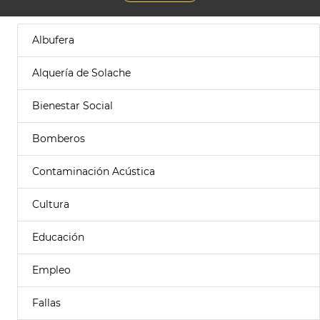
Albufera
Alquería de Solache
Bienestar Social
Bomberos
Contaminación Acústica
Cultura
Educación
Empleo
Fallas