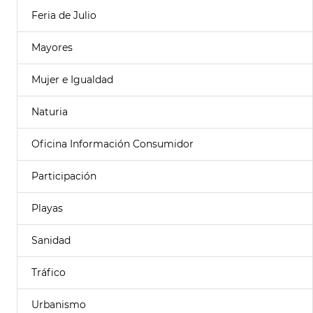
Feria de Julio
Mayores
Mujer e Igualdad
Naturia
Oficina Información Consumidor
Participación
Playas
Sanidad
Tráfico
Urbanismo