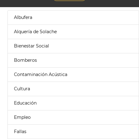
Albufera
Alquería de Solache
Bienestar Social
Bomberos
Contaminación Acústica
Cultura
Educación
Empleo
Fallas