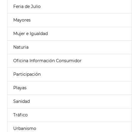
Feria de Julio
Mayores
Mujer e Igualdad
Naturia
Oficina Información Consumidor
Participación
Playas
Sanidad
Tráfico
Urbanismo