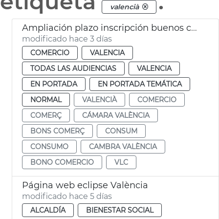
etiqueta
.
valencià
Ampliación plazo inscripción buenos comercio VLC
modificado hace 3 días
COMERCIO
VALENCIA
TODAS LAS AUDIENCIAS
VALENCIA
EN PORTADA
EN PORTADA TEMÁTICA
NORMAL
VALENCIÀ
COMERCIO
COMERÇ
CÁMARA VALÈNCIA
BONS COMERÇ
CONSUM
CONSUMO
CAMBRA VALÈNCIA
BONO COMERCIO
VLC
Página web eclipse València
modificado hace 5 días
ALCALDÍA
BIENESTAR SOCIAL