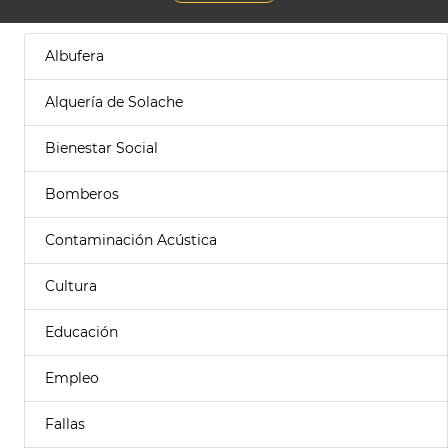
Albufera
Alquería de Solache
Bienestar Social
Bomberos
Contaminación Acústica
Cultura
Educación
Empleo
Fallas