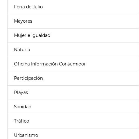
Feria de Julio
Mayores
Mujer e Igualdad
Naturia
Oficina Información Consumidor
Participación
Playas
Sanidad
Tráfico
Urbanismo