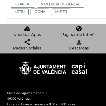
IGUALTAT
VIOLÈNCIA DE GÈNERE
LGTBI
DONA
MUJER
Nuestras Apps
Páginas de Interés
Redes Sociales
Descargas
Plaça de l'Ajuntament nº 1
46002 València
Horarios: lunes a viernes de 8:30 a 14:00 horas