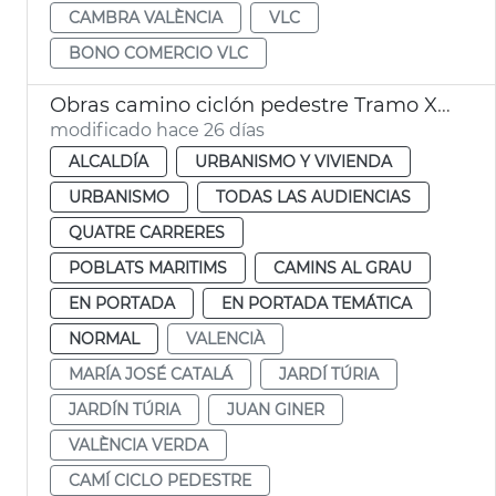
CAMBRA VALÈNCIA
VLC
BONO COMERCIO VLC
Obras camino ciclón pedestre Tramo XVI Turia Pont Astilleros València
modificado hace 26 días
ALCALDÍA
URBANISMO Y VIVIENDA
URBANISMO
TODAS LAS AUDIENCIAS
QUATRE CARRERES
POBLATS MARITIMS
CAMINS AL GRAU
EN PORTADA
EN PORTADA TEMÁTICA
NORMAL
VALENCIÀ
MARÍA JOSÉ CATALÁ
JARDÍ TÚRIA
JARDÍN TÚRIA
JUAN GINER
VALÈNCIA VERDA
CAMÍ CICLO PEDESTRE