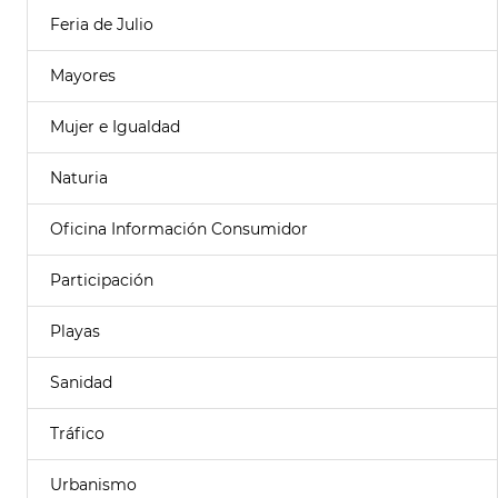
Feria de Julio
Mayores
Mujer e Igualdad
Naturia
Oficina Información Consumidor
Participación
Playas
Sanidad
Tráfico
Urbanismo