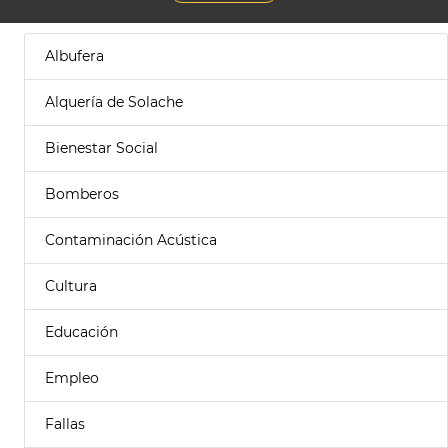
Albufera
Alquería de Solache
Bienestar Social
Bomberos
Contaminación Acústica
Cultura
Educación
Empleo
Fallas