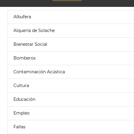
Albufera
Alquería de Solache
Bienestar Social
Bomberos
Contaminación Acústica
Cultura
Educación
Empleo
Fallas