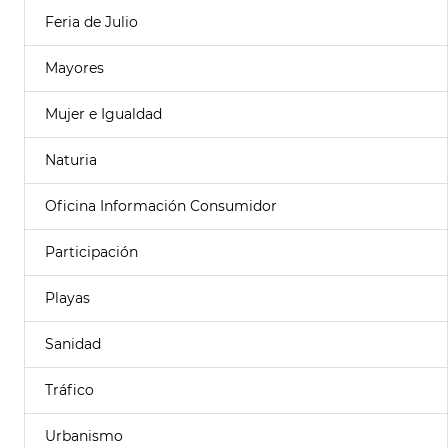
Feria de Julio
Mayores
Mujer e Igualdad
Naturia
Oficina Información Consumidor
Participación
Playas
Sanidad
Tráfico
Urbanismo