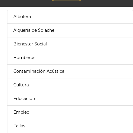
Albufera
Alquería de Solache
Bienestar Social
Bomberos
Contaminación Acústica
Cultura
Educación
Empleo
Fallas