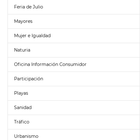
Feria de Julio
Mayores
Mujer e Igualdad
Naturia
Oficina Información Consumidor
Participación
Playas
Sanidad
Tráfico
Urbanismo