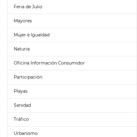
Feria de Julio
Mayores
Mujer e Igualdad
Naturia
Oficina Información Consumidor
Participación
Playas
Sanidad
Tráfico
Urbanismo