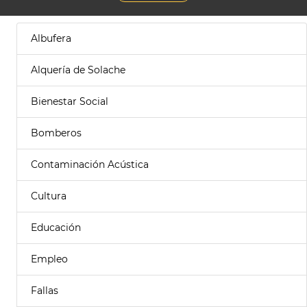
Albufera
Alquería de Solache
Bienestar Social
Bomberos
Contaminación Acústica
Cultura
Educación
Empleo
Fallas