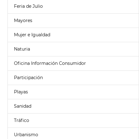
Feria de Julio
Mayores
Mujer e Igualdad
Naturia
Oficina Información Consumidor
Participación
Playas
Sanidad
Tráfico
Urbanismo