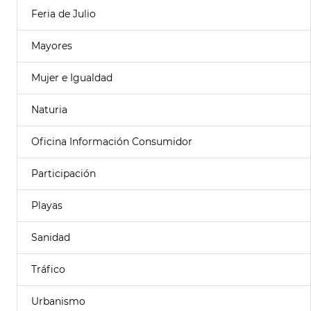
Feria de Julio
Mayores
Mujer e Igualdad
Naturia
Oficina Información Consumidor
Participación
Playas
Sanidad
Tráfico
Urbanismo