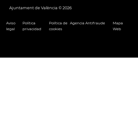
Ajuntament de València ©
2026
Aviso
Política
Política de
Agencia Antifraude
Mapa
legal
privacidad
cookies
Web