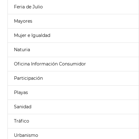
Feria de Julio
Mayores
Mujer e Igualdad
Naturia
Oficina Información Consumidor
Participación
Playas
Sanidad
Tráfico
Urbanismo