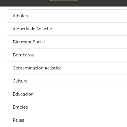
Albufera
Alquería de Solache
Bienestar Social
Bomberos
Contaminación Acústica
Cultura
Educación
Empleo
Fallas