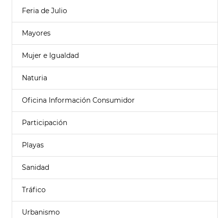
Feria de Julio
Mayores
Mujer e Igualdad
Naturia
Oficina Información Consumidor
Participación
Playas
Sanidad
Tráfico
Urbanismo