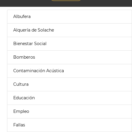
Albufera
Alquería de Solache
Bienestar Social
Bomberos
Contaminación Acústica
Cultura
Educación
Empleo
Fallas