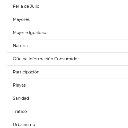
Feria de Julio
Mayores
Mujer e Igualdad
Naturia
Oficina Información Consumidor
Participación
Playas
Sanidad
Tráfico
Urbanismo