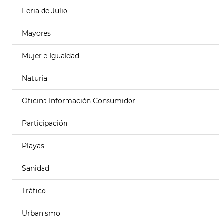
Feria de Julio
Mayores
Mujer e Igualdad
Naturia
Oficina Información Consumidor
Participación
Playas
Sanidad
Tráfico
Urbanismo