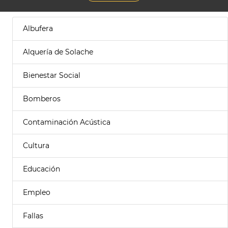
Albufera
Alquería de Solache
Bienestar Social
Bomberos
Contaminación Acústica
Cultura
Educación
Empleo
Fallas