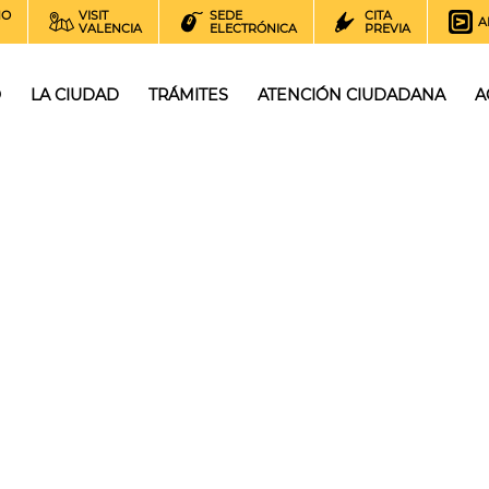
NO
VISIT
SEDE
CITA
A
VALENCIA
ELECTRÓNICA
PREVIA
O
LA CIUDAD
TRÁMITES
ATENCIÓN CIUDADANA
A