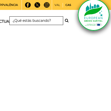
PPVALÈNCIA
VAL
CAS
CTUALIDAD