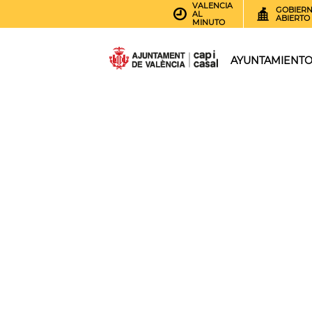
VALENCIA
GOBIER
AL
ABIERTO
MINUTO
AYUNTAMIENT