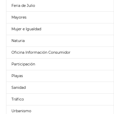
Feria de Julio
Mayores
Mujer e Igualdad
Naturia
Oficina Información Consumidor
Participación
Playas
Sanidad
Tráfico
Urbanismo