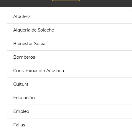
Albufera
Alquería de Solache
Bienestar Social
Bomberos
Contaminación Acústica
Cultura
Educación
Empleo
Fallas