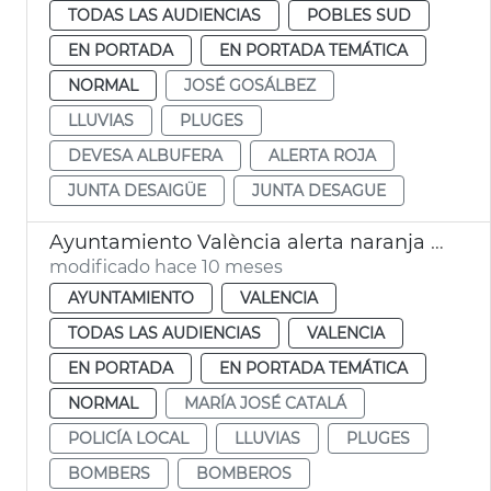
TODAS LAS AUDIENCIAS
POBLES SUD
EN PORTADA
EN PORTADA TEMÁTICA
NORMAL
JOSÉ GOSÁLBEZ
LLUVIAS
PLUGES
DEVESA ALBUFERA
ALERTA ROJA
JUNTA DESAIGÜE
JUNTA DESAGUE
Ayuntamiento València alerta naranja lluvias
modificado hace 10 meses
AYUNTAMIENTO
VALENCIA
TODAS LAS AUDIENCIAS
VALENCIA
EN PORTADA
EN PORTADA TEMÁTICA
NORMAL
MARÍA JOSÉ CATALÁ
POLICÍA LOCAL
LLUVIAS
PLUGES
BOMBERS
BOMBEROS