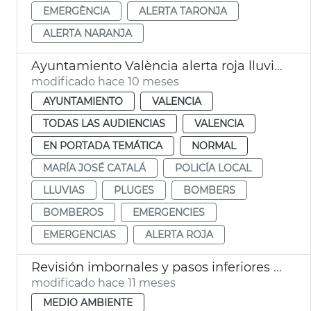
EMERGÈNCIA
ALERTA TARONJA
ALERTA NARANJA
Ayuntamiento València alerta roja lluvias
modificado hace 10 meses
AYUNTAMIENTO
VALENCIA
TODAS LAS AUDIENCIAS
VALENCIA
EN PORTADA TEMÁTICA
NORMAL
MARÍA JOSÉ CATALÁ
POLICÍA LOCAL
LLUVIAS
PLUGES
BOMBERS
BOMBEROS
EMERGENCIES
EMERGENCIAS
ALERTA ROJA
Revisión imbornales y pasos inferiores por lluvias
modificado hace 11 meses
MEDIO AMBIENTE