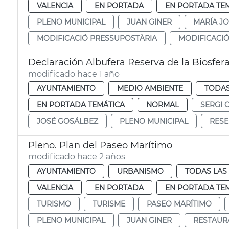
VALENCIA
EN PORTADA
EN PORTADA TE
PLENO MUNICIPAL
JUAN GINER
MARÍA J
MODIFICACIÓ PRESSUPOSTÀRIA
MODIFICACI
Declaración Albufera Reserva de la Biosfer
modificado hace 1 año
AYUNTAMIENTO
MEDIO AMBIENTE
TODAS
EN PORTADA TEMÁTICA
NORMAL
SERGI 
JOSÉ GOSÁLBEZ
PLENO MUNICIPAL
RESE
Pleno. Plan del Paseo Marítimo
modificado hace 2 años
AYUNTAMIENTO
URBANISMO
TODAS LAS
VALENCIA
EN PORTADA
EN PORTADA TE
TURISMO
TURISME
PASEO MARÍTIMO
PLENO MUNICIPAL
JUAN GINER
RESTAUR