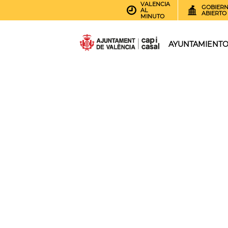
VALENCIA
GOBIER
AL
ABIERTO
MINUTO
AYUNTAMIENT