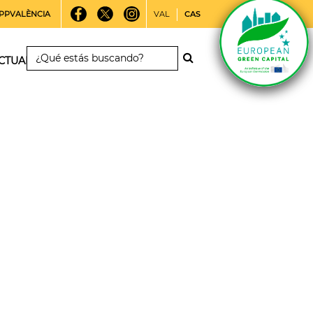
PPVALÈNCIA
VAL
CAS
CTUALIDAD