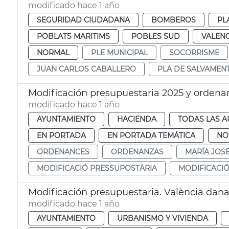
modificado hace 1 año
SEGURIDAD CIUDADANA
BOMBEROS
PL
POBLATS MARITIMS
POBLES SUD
VALENC
NORMAL
PLE MUNICIPAL
SOCORRISME
JUAN CARLOS CABALLERO
PLA DE SALVAMEN
Modificación presupuestaria 2025 y orden
modificado hace 1 año
AYUNTAMIENTO
HACIENDA
TODAS LAS A
EN PORTADA
EN PORTADA TEMÁTICA
NO
ORDENANCES
ORDENANZAS
MARÍA JOS
MODIFICACIÓ PRESSUPOSTÀRIA
MODIFICACI
Modificación presupuestaria. València dan
modificado hace 1 año
AYUNTAMIENTO
URBANISMO Y VIVIENDA