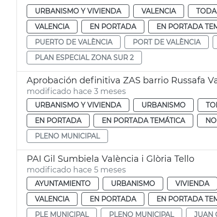
URBANISMO Y VIVIENDA
VALENCIA
TODA
VALENCIA
EN PORTADA
EN PORTADA TE
PUERTO DE VALÈNCIA
PORT DE VALÈNCIA
PLAN ESPECIAL ZONA SUR 2
Aprobación definitiva ZAS barrio Russafa V
modificado hace 3 meses
URBANISMO Y VIVIENDA
URBANISMO
TO
EN PORTADA
EN PORTADA TEMÁTICA
NO
PLENO MUNICIPAL
PAI Gil Sumbiela València i Glòria Tello
modificado hace 5 meses
AYUNTAMIENTO
URBANISMO
VIVIENDA
VALENCIA
EN PORTADA
EN PORTADA TE
PLE MUNICIPAL
PLENO MUNICIPAL
JUAN 