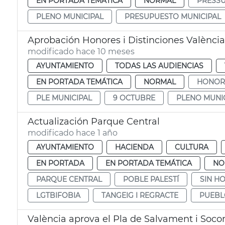
EN PORTADA TEMÁTICA
NORMAL
PRESSU
PLENO MUNICIPAL
PRESUPUESTO MUNICIPAL
Aprobación Honores i Distinciones Valènci
modificado hace 10 meses
AYUNTAMIENTO
TODAS LAS AUDIENCIAS
EN PORTADA TEMÁTICA
NORMAL
HONORS
PLE MUNICIPAL
9 OCTUBRE
PLENO MUNI
Actualización Parque Central
modificado hace 1 año
AYUNTAMIENTO
HACIENDA
CULTURA
EN PORTADA
EN PORTADA TEMÁTICA
NO
PARQUE CENTRAL
POBLE PALESTÍ
SIN H
LGTBIFOBIA
TANGEIG I REGRACTE
PUEBL
València aprova el Pla de Salvament i Socorr