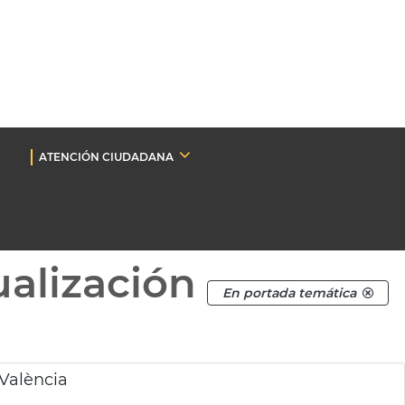
ATENCIÓN CIUDADANA
ualización
En portada temática
 València