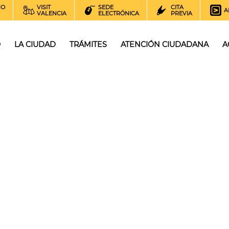
NO
VISIT
SEDE
CITA
A
VALENCIA
ELECTRÓNICA
PREVIA
O
LA CIUDAD
TRÁMITES
ATENCIÓN CIUDADANA
A