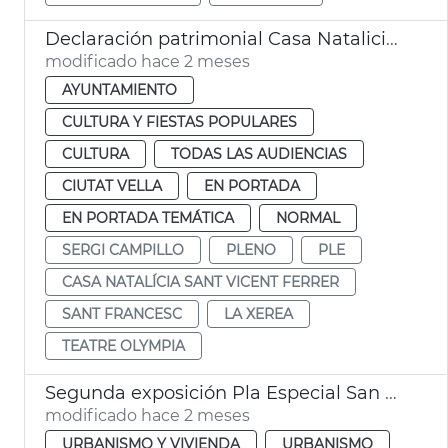
Declaración patrimonial Casa Natalicia San Vicente Ferrer y Teatro Olympia València
modificado hace 2 meses
AYUNTAMIENTO
CULTURA Y FIESTAS POPULARES
CULTURA
TODAS LAS AUDIENCIAS
CIUTAT VELLA
EN PORTADA
EN PORTADA TEMÁTICA
NORMAL
SERGI CAMPILLO
PLENO
PLE
CASA NATALÍCIA SANT VICENT FERRER
SANT FRANCESC
LA XEREA
TEATRE OLYMPIA
Segunda exposición Pla Especial San Miquel de los Reyes València
modificado hace 2 meses
URBANISMO Y VIVIENDA
URBANISMO