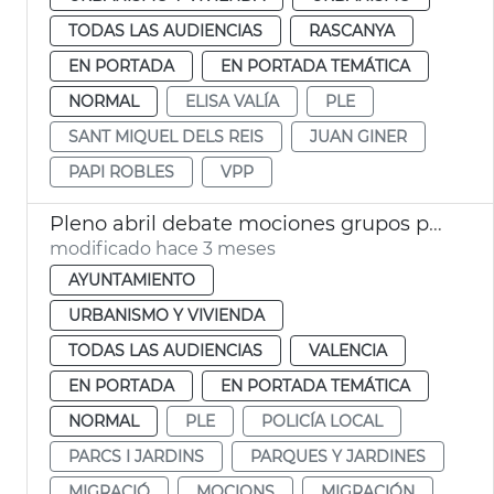
TODAS LAS AUDIENCIAS
RASCANYA
EN PORTADA
EN PORTADA TEMÁTICA
NORMAL
ELISA VALÍA
PLE
SANT MIQUEL DELS REIS
JUAN GINER
PAPI ROBLES
VPP
Pleno abril debate mociones grupos políticos
modificado hace 3 meses
AYUNTAMIENTO
URBANISMO Y VIVIENDA
TODAS LAS AUDIENCIAS
VALENCIA
EN PORTADA
EN PORTADA TEMÁTICA
NORMAL
PLE
POLICÍA LOCAL
PARCS I JARDINS
PARQUES Y JARDINES
MIGRACIÓ
MOCIONS
MIGRACIÓN