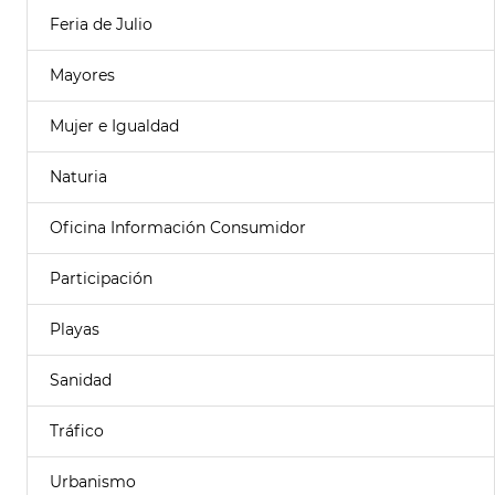
Feria de Julio
Mayores
Mujer e Igualdad
Naturia
Oficina Información Consumidor
Participación
Playas
Sanidad
Tráfico
Urbanismo