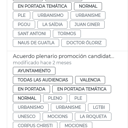
EN PORTADA TEMÁTICA
NORMAL
PLE
URBANISMO
URBANISME
PGOU
LA SAÏDIA
JUAN GINER
SANT ANTONI
TORMOS
NAUS DE GUATLA
DOCTOR ÓLORIZ
Acuerdo plenario promoción candidatura Corpus Patrimonio Cultural Unesco
modificado hace 2 meses
AYUNTAMIENTO
TODAS LAS AUDIENCIAS
VALENCIA
EN PORTADA
EN PORTADA TEMÁTICA
NORMAL
PLENO
PLE
URBANISMO
URBANISME
LGTBI
UNESCO
MOCIONS
LA ROQUETA
CORPUS CHRISTI
MOCIONES