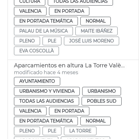
CULTURA
TODAS LAS AUDIENCIAS
VALENCIA
EN PORTADA
EN PORTADA TEMÁTICA
NORMAL
PALAU DE LA MÚSICA
MAITE IBÁÑEZ
PLENO
PLE
JOSÉ LUIS MORENO
EVA COSCOLLÀ
Aparcamientos en altura La Torre València
modificado hace 4 meses
AYUNTAMIENTO
URBANISMO Y VIVIENDA
URBANISMO
TODAS LAS AUDIENCIAS
POBLES SUD
VALENCIA
EN PORTADA
EN PORTADA TEMÁTICA
NORMAL
PLENO
PLE
LA TORRE