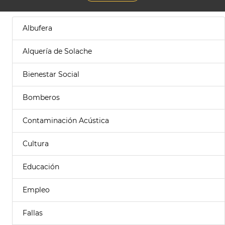
Albufera
Alquería de Solache
Bienestar Social
Bomberos
Contaminación Acústica
Cultura
Educación
Empleo
Fallas