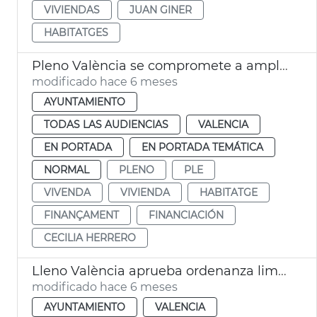
VIVIENDAS
JUAN GINER
HABITATGES
Pleno València se compromete a ampliar ayudas al alquiler
modificado hace 6 meses
AYUNTAMIENTO
TODAS LAS AUDIENCIAS
VALENCIA
EN PORTADA
EN PORTADA TEMÁTICA
NORMAL
PLENO
PLE
VIVENDA
VIVIENDA
HABITATGE
FINANÇAMENT
FINANCIACIÓN
CECILIA HERRERO
Lleno València aprueba ordenanza limpia recogida residuos
modificado hace 6 meses
AYUNTAMIENTO
VALENCIA