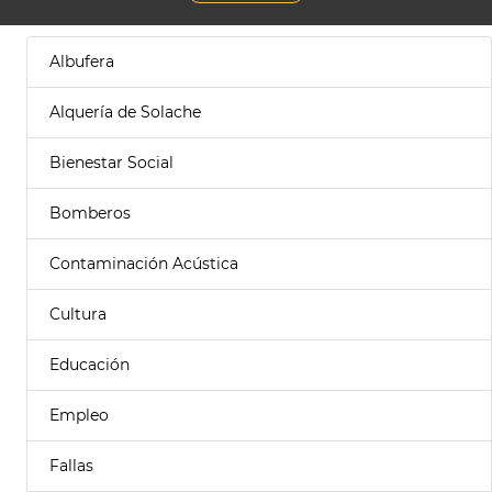
Albufera
Alquería de Solache
Bienestar Social
Bomberos
Contaminación Acústica
Cultura
Educación
Empleo
Fallas