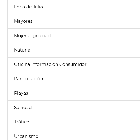
Feria de Julio
Mayores
Mujer e Igualdad
Naturia
Oficina Información Consumidor
Participación
Playas
Sanidad
Tráfico
Urbanismo