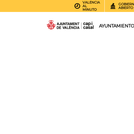
VALENCIA
GOBIER
AL
ABIERTO
MINUTO
AYUNTAMIENT