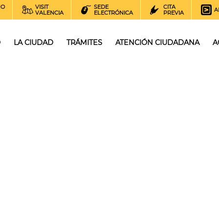
NO
VISIT
SEDE
CITA
A
VALENCIA
ELECTRÓNICA
PREVIA
O
LA CIUDAD
TRÁMITES
ATENCIÓN CIUDADANA
A