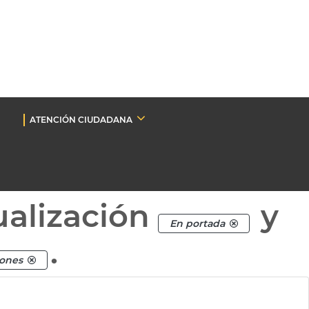
ATENCIÓN CIUDADANA
ualización
y
En portada
.
iones