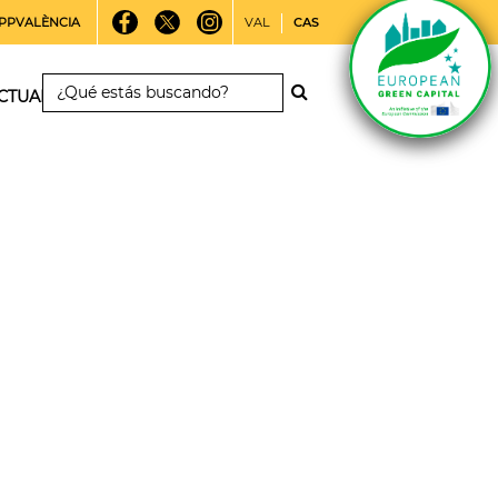
PPVALÈNCIA
VAL
CAS
CTUALIDAD