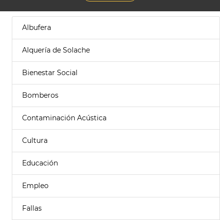
Albufera
Alquería de Solache
Bienestar Social
Bomberos
Contaminación Acústica
Cultura
Educación
Empleo
Fallas