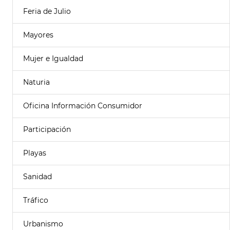
Feria de Julio
Mayores
Mujer e Igualdad
Naturia
Oficina Información Consumidor
Participación
Playas
Sanidad
Tráfico
Urbanismo