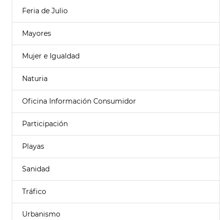
Feria de Julio
Mayores
Mujer e Igualdad
Naturia
Oficina Información Consumidor
Participación
Playas
Sanidad
Tráfico
Urbanismo