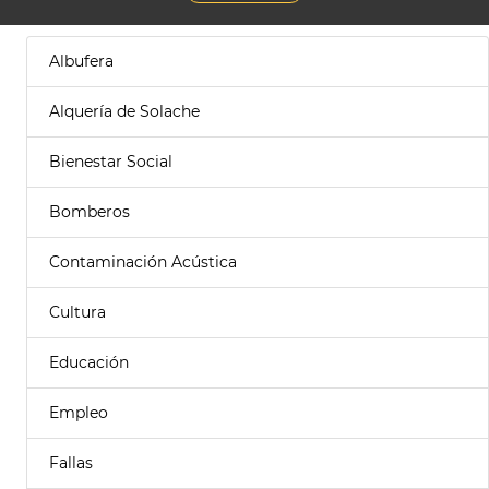
Albufera
Alquería de Solache
Bienestar Social
Bomberos
Contaminación Acústica
Cultura
Educación
Empleo
Fallas