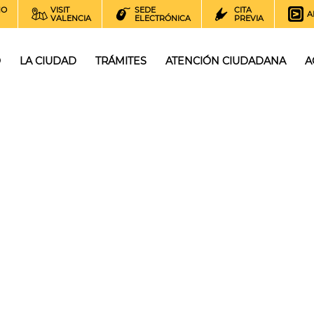
NO
VISIT
SEDE
CITA
A
VALENCIA
ELECTRÓNICA
PREVIA
O
LA CIUDAD
TRÁMITES
ATENCIÓN CIUDADANA
A