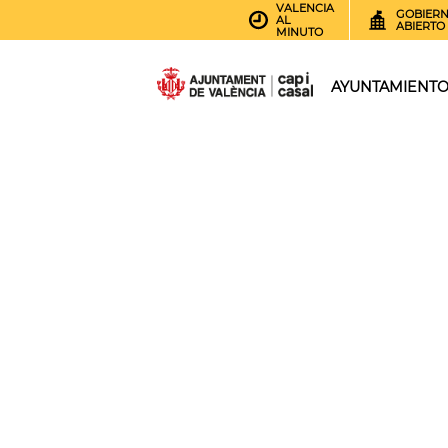
VALENCIA
GOBIER
AL
ABIERTO
MINUTO
AYUNTAMIENT