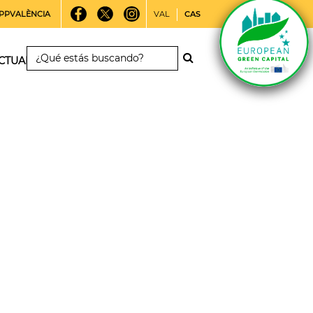
PPVALÈNCIA
VAL
CAS
CTUALIDAD