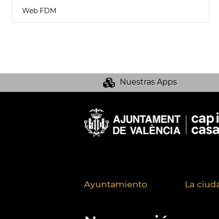
Web FDM
Nuestras Apps
Ayuntamiento
La ciud