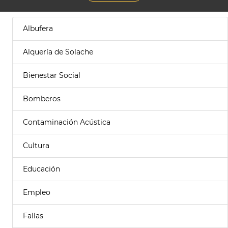
Albufera
Alquería de Solache
Bienestar Social
Bomberos
Contaminación Acústica
Cultura
Educación
Empleo
Fallas