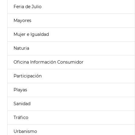
Feria de Julio
Mayores
Mujer e Igualdad
Naturia
Oficina Información Consumidor
Participación
Playas
Sanidad
Tráfico
Urbanismo