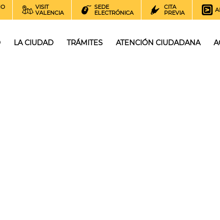
NO
VISIT
SEDE
CITA
A
VALENCIA
ELECTRÓNICA
PREVIA
O
LA CIUDAD
TRÁMITES
ATENCIÓN CIUDADANA
A