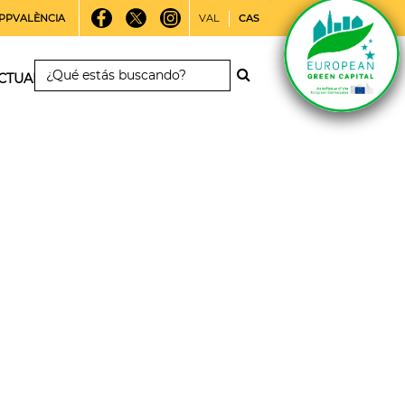
PPVALÈNCIA
VAL
CAS
CTUALIDAD