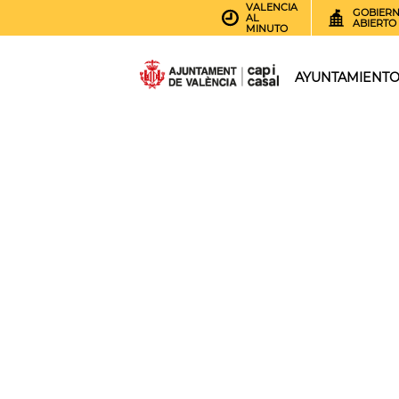
VALENCIA
GOBIER
AL
ABIERTO
MINUTO
AYUNTAMIENT