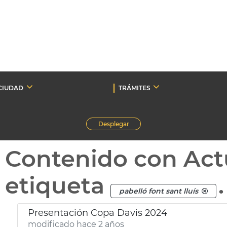
CIUDAD
TRÁMITES
Desplegar
Contenido con Act
etiqueta
.
pabelló font sant lluís
Presentación Copa Davis 2024
modificado hace 2 años