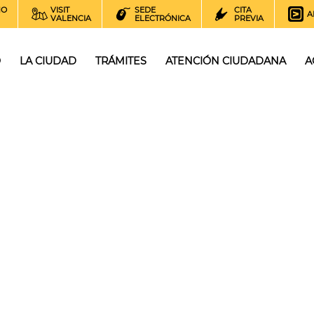
NO
VISIT
SEDE
CITA
A
VALENCIA
ELECTRÓNICA
PREVIA
O
LA CIUDAD
TRÁMITES
ATENCIÓN CIUDADANA
A