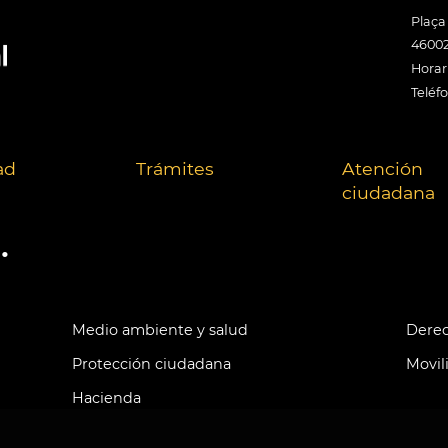
Plaça
46002
Horari
Teléf
ad
Trámites
Atención
ciudadana
.
Medio ambiente y salud
Derec
Protección ciudadana
Movil
Hacienda