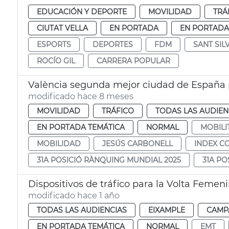
EDUCACIÓN Y DEPORTE
MOVILIDAD
TRÁ
CIUTAT VELLA
EN PORTADA
EN PORTADA
ESPORTS
DEPORTES
FDM
SANT SIL
ROCÍO GIL
CARRERA POPULAR
València segunda mejor ciudad de España 
modificado hace 8 meses
MOVILIDAD
TRÁFICO
TODAS LAS AUDIEN
EN PORTADA TEMÁTICA
NORMAL
MOBILI
MOBILIDAD
JESÚS CARBONELL
INDEX C
31A POSICIÓ RÀNQUING MUNDIAL 2025
31A P
Dispositivos de tráfico para la Volta Femen
modificado hace 1 año
TODAS LAS AUDIENCIAS
EIXAMPLE
CAMP
EN PORTADA TEMÁTICA
NORMAL
EMT