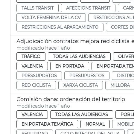
TALLS TRÀNSIT
AFECCIONS TRÀNSIT
CAR
VOLTA FEMENINA DE LA CV
RESTRICCIONS AL
RESTRICCIONES AL APARCAMIENTO
CORTES D
Adjudicación contratos mejora red ciclista e
modificado hace 1 año
TRÁFICO
TODAS LAS AUDIENCIAS
OLIVE
VALENCIA
EN PORTADA
EN PORTADA TE
PRESSUPOSTOS
PRESUPUESTOS
DISTRI
RED CICLISTA
XARXA CICLISTA
MILLORA
Comisión dana: ordenación del territorio
modificado hace 1 año
VALENCIA
TODAS LAS AUDIENCIAS
POBL
EN PORTADA TEMÁTICA
NORMAL
MOBILI
SEGURIDAD
CICLO INTEGRAL DEL AGUA