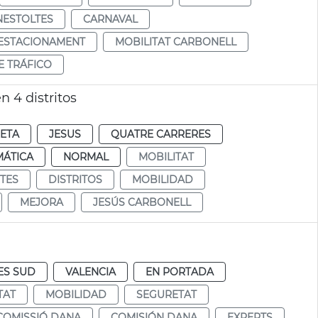
NESTOLTES
CARNAVAL
 ESTACIONAMENT
MOBILITAT CARBONELL
E TRÁFICO
n 4 distritos
RETA
JESUS
QUATRE CARRERES
MÁTICA
NORMAL
MOBILITAT
CTES
DISTRITOS
MOBILIDAD
MEJORA
JESÚS CARBONELL
ES SUD
VALENCIA
EN PORTADA
TAT
MOBILIDAD
SEGURETAT
COMISSIÓ DANA
COMISIÓN DANA
EXPERTS