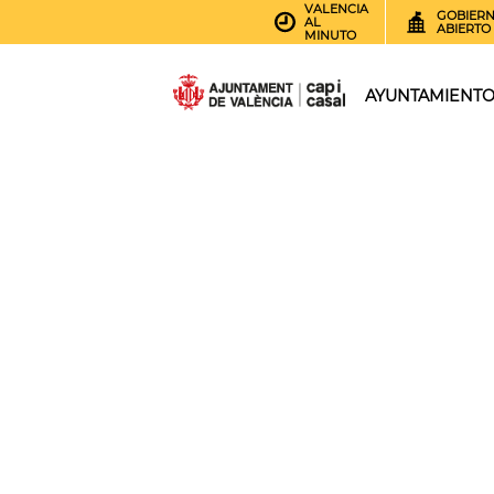
VALENCIA
GOBIER
AL
ABIERTO
MINUTO
AYUNTAMIENT