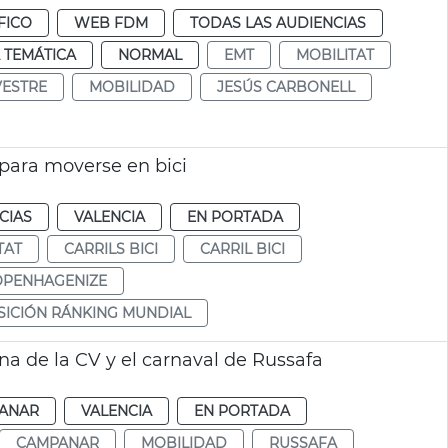
FICO
WEB FDM
TODAS LAS AUDIENCIAS
 TEMÁTICA
NORMAL
EMT
MOBILITAT
VESTRE
MOBILIDAD
JESÚS CARBONELL
para moverse en bici
CIAS
VALENCIA
EN PORTADA
TAT
CARRILS BICI
CARRIL BICI
OPENHAGENIZE
OSICIÓN RÁNKING MUNDIAL
ina de la CV y el carnaval de Russafa
ANAR
VALENCIA
EN PORTADA
CAMPANAR
MOBILIDAD
RUSSAFA