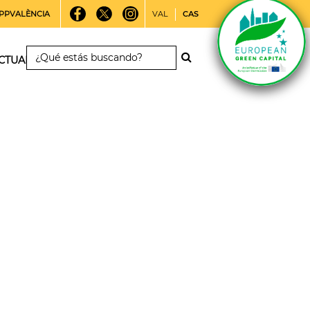
PPVALÈNCIA
VAL
CAS
CTUALIDAD