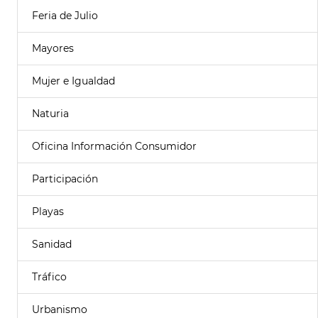
Feria de Julio
Mayores
Mujer e Igualdad
Naturia
Oficina Información Consumidor
Participación
Playas
Sanidad
Tráfico
Urbanismo