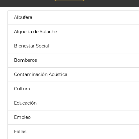
Albufera
Alquería de Solache
Bienestar Social
Bomberos
Contaminación Acústica
Cultura
Educación
Empleo
Fallas