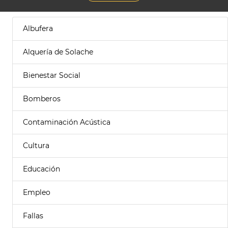
Albufera
Alquería de Solache
Bienestar Social
Bomberos
Contaminación Acústica
Cultura
Educación
Empleo
Fallas