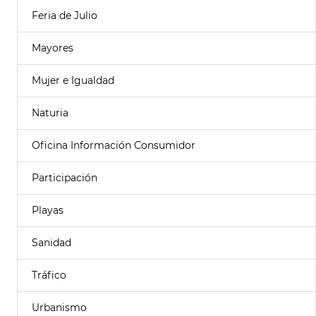
Feria de Julio
Mayores
Mujer e Igualdad
Naturia
Oficina Información Consumidor
Participación
Playas
Sanidad
Tráfico
Urbanismo