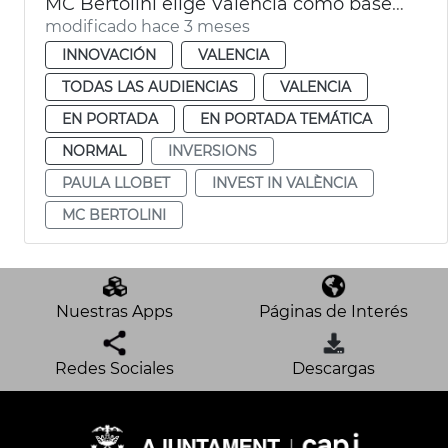
MC Bertolini elige València como base de su expansión europea
modificado hace 3 meses
INNOVACIÓN
VALENCIA
TODAS LAS AUDIENCIAS
VALENCIA
EN PORTADA
EN PORTADA TEMÁTICA
NORMAL
INVERSIONS
PAULA LLOBET
INVEST IN VALÈNCIA
MC BERTOLINI
Nuestras Apps
Páginas de Interés
Redes Sociales
Descargas