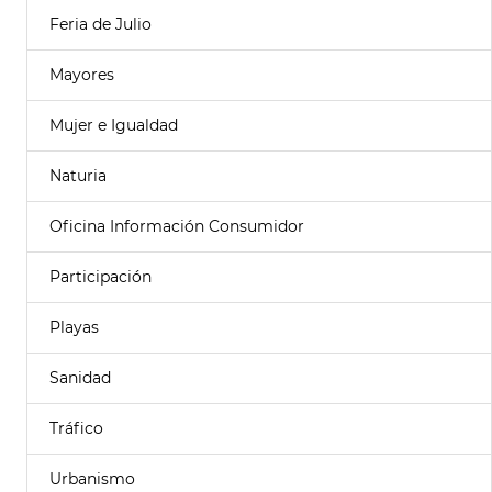
Feria de Julio
Mayores
Mujer e Igualdad
Naturia
Oficina Información Consumidor
Participación
Playas
Sanidad
Tráfico
Urbanismo