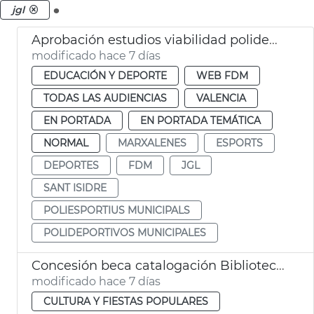
.
jgl
Aprobación estudios viabilidad polideportivos San Isidro Marxalenes
modificado hace 7 días
EDUCACIÓN Y DEPORTE
WEB FDM
TODAS LAS AUDIENCIAS
VALENCIA
EN PORTADA
EN PORTADA TEMÁTICA
NORMAL
MARXALENES
ESPORTS
DEPORTES
FDM
JGL
SANT ISIDRE
POLIESPORTIUS MUNICIPALS
POLIDEPORTIVOS MUNICIPALES
Concesión beca catalogación Biblioteca Histórica y Hemeroteca Municipal València
modificado hace 7 días
CULTURA Y FIESTAS POPULARES