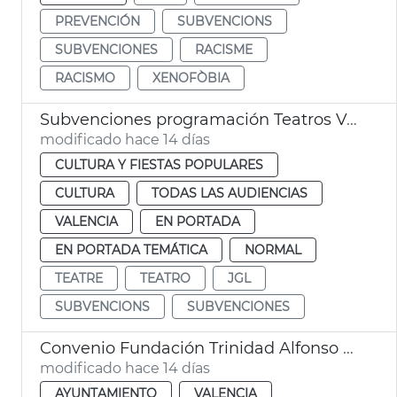
PREVENCIÓN
SUBVENCIONS
SUBVENCIONES
RACISME
RACISMO
XENOFÒBIA
Subvenciones programación Teatros València
modificado hace 14 días
CULTURA Y FIESTAS POPULARES
CULTURA
TODAS LAS AUDIENCIAS
VALENCIA
EN PORTADA
EN PORTADA TEMÁTICA
NORMAL
TEATRE
TEATRO
JGL
SUBVENCIONS
SUBVENCIONES
Convenio Fundación Trinidad Alfonso alumbrado ornamental Jardín del Turia
modificado hace 14 días
AYUNTAMIENTO
VALENCIA