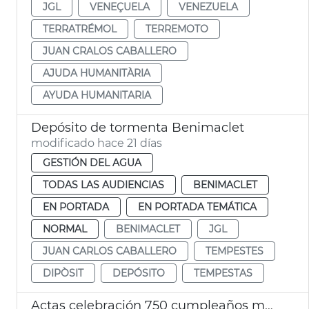
JGL
VENEÇUELA
VENEZUELA
TERRATRÉMOL
TERREMOTO
JUAN CRALOS CABALLERO
AJUDA HUMANITÀRIA
AYUDA HUMANITARIA
Depósito de tormenta Benimaclet
modificado hace 21 días
GESTIÓN DEL AGUA
TODAS LAS AUDIENCIAS
BENIMACLET
EN PORTADA
EN PORTADA TEMÁTICA
NORMAL
BENIMACLET
JGL
JUAN CARLOS CABALLERO
TEMPESTES
DIPÒSIT
DEPÓSITO
TEMPESTAS
Actas celebración 750 cumpleaños muerto Jaime I València