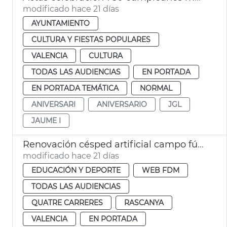
modificado hace 21 días
AYUNTAMIENTO
CULTURA Y FIESTAS POPULARES
VALENCIA
CULTURA
TODAS LAS AUDIENCIAS
EN PORTADA
EN PORTADA TEMÁTICA
NORMAL
ANIVERSARI
ANIVERSARIO
JGL
JAUME I
Renovación césped artificial campo fútbol Orriols y Quatre Carreres y campo rugby Cuatro Carreres València
modificado hace 21 días
EDUCACIÓN Y DEPORTE
WEB FDM
TODAS LAS AUDIENCIAS
QUATRE CARRERES
RASCANYA
VALENCIA
EN PORTADA