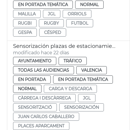
EN PORTADA TEMÁTICA
NORMAL
MALILLA
JGL
ORRIOLS
RUGBI
RUGBY
FUTBOL
GESPA
CÉSPED
Sensorización plazas de estacionamiento PMR y carga y descarga
modificado hace 22 días
AYUNTAMIENTO
TRÁFICO
TODAS LAS AUDIENCIAS
VALENCIA
EN PORTADA
EN PORTADA TEMÁTICA
NORMAL
CARGA Y DESCARGA
CÀRREGA I DESCÀRREGA
JGL
SENSORITZACIÓ
SENSORIZACIÓN
JUAN CARLOS CABALLERO
PLACES APARCAMENT