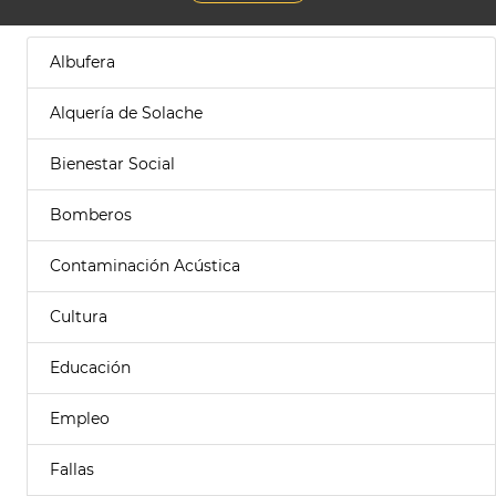
Albufera
Alquería de Solache
Bienestar Social
Bomberos
Contaminación Acústica
Cultura
Educación
Empleo
Fallas