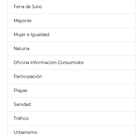
Feria de Julio
Mayores
Mujer e Igualdad
Naturia
Oficina Información Consumidor
Participación
Playas
Sanidad
Tráfico
Urbanismo