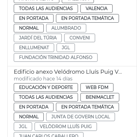
TODAS LAS AUDIENCIAS
VALENCIA
EN PORTADA
EN PORTADA TEMÁTICA
NORMAL
ALUMBRADO
JARDÍ DEL TÚRIA
CONVENI
ENLLUMENAT
JGL
FUNDACIÓN TRINIDAD ALFONSO
Edificio anexo Velódromo Lluís Puig València
modificado hace 14 días
EDUCACIÓN Y DEPORTE
WEB FDM
TODAS LAS AUDIENCIAS
BENIMACLET
EN PORTADA
EN PORTADA TEMÁTICA
NORMAL
JUNTA DE GOVERN LOCAL
JGL
VELÒDROM LLUÍS PUIG
JUAN CARLOS CABALLERO