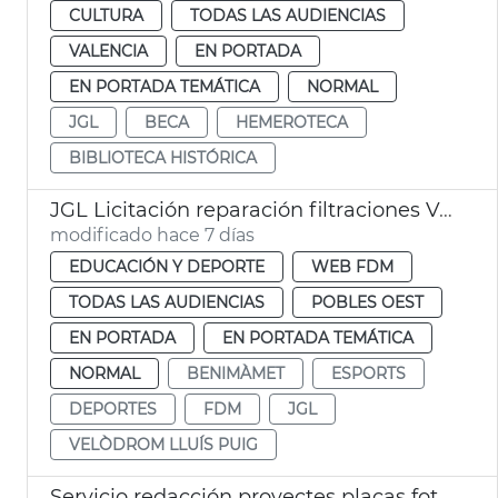
CULTURA
TODAS LAS AUDIENCIAS
VALENCIA
EN PORTADA
EN PORTADA TEMÁTICA
NORMAL
JGL
BECA
HEMEROTECA
BIBLIOTECA HISTÓRICA
JGL Licitación reparación filtraciones Velódromo València
modificado hace 7 días
EDUCACIÓN Y DEPORTE
WEB FDM
TODAS LAS AUDIENCIAS
POBLES OEST
EN PORTADA
EN PORTADA TEMÁTICA
NORMAL
BENIMÀMET
ESPORTS
DEPORTES
FDM
JGL
VELÒDROM LLUÍS PUIG
Servicio redacción proyectes placas fotovoltaicas edificios municipales València