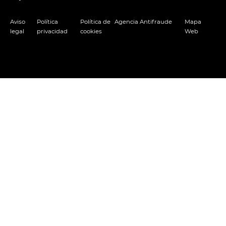
Aviso
Política
Política de
Agencia Antifraude
Mapa
legal
privacidad
cookies
Web