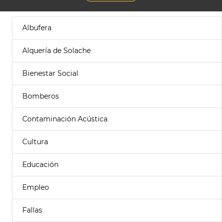
Albufera
Alquería de Solache
Bienestar Social
Bomberos
Contaminación Acústica
Cultura
Educación
Empleo
Fallas