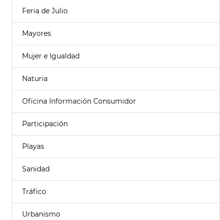
Feria de Julio
Mayores
Mujer e Igualdad
Naturia
Oficina Información Consumidor
Participación
Playas
Sanidad
Tráfico
Urbanismo