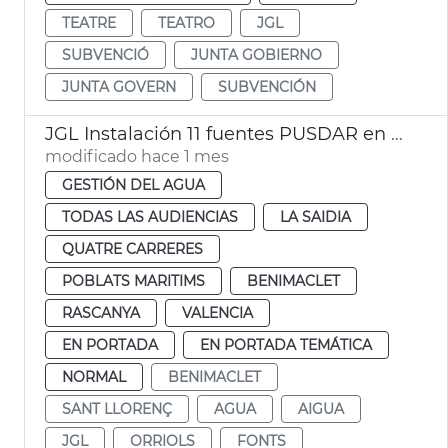
TEATRE
TEATRO
JGL
SUBVENCIÓ
JUNTA GOBIERNO
JUNTA GOVERN
SUBVENCIÓN
JGL Instalación 11 fuentes PUSDAR en València
modificado hace 1 mes
GESTIÓN DEL AGUA
TODAS LAS AUDIENCIAS
LA SAIDIA
QUATRE CARRERES
POBLATS MARITIMS
BENIMACLET
RASCANYA
VALENCIA
EN PORTADA
EN PORTADA TEMÁTICA
NORMAL
BENIMACLET
SANT LLORENÇ
AGUA
AIGUA
JGL
ORRIOLS
FONTS