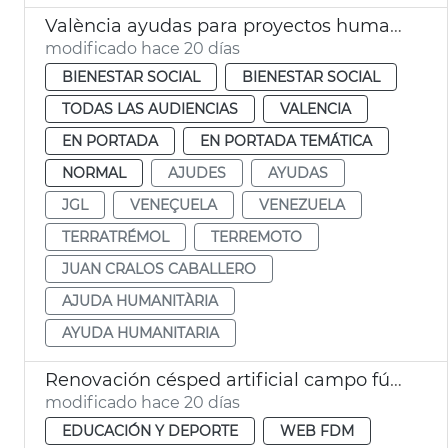
València ayudas para proyectos humanitarios en Venezuela
modificado hace 20 días
BIENESTAR SOCIAL
BIENESTAR SOCIAL
TODAS LAS AUDIENCIAS
VALENCIA
EN PORTADA
EN PORTADA TEMÁTICA
NORMAL
AJUDES
AYUDAS
JGL
VENEÇUELA
VENEZUELA
TERRATRÉMOL
TERREMOTO
JUAN CRALOS CABALLERO
AJUDA HUMANITÀRIA
AYUDA HUMANITARIA
Renovación césped artificial campo fútbol Orriols y Quatre Carreres y campo rugby Cuatro Carreres València
modificado hace 20 días
EDUCACIÓN Y DEPORTE
WEB FDM