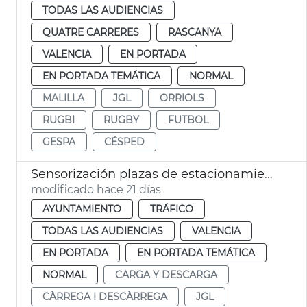
TODAS LAS AUDIENCIAS
QUATRE CARRERES
RASCANYA
VALENCIA
EN PORTADA
EN PORTADA TEMÁTICA
NORMAL
MALILLA
JGL
ORRIOLS
RUGBI
RUGBY
FUTBOL
GESPA
CÉSPED
Sensorización plazas de estacionamiento PMR y carga y descarga
modificado hace 21 días
AYUNTAMIENTO
TRÁFICO
TODAS LAS AUDIENCIAS
VALENCIA
EN PORTADA
EN PORTADA TEMÁTICA
NORMAL
CARGA Y DESCARGA
CÀRREGA I DESCÀRREGA
JGL