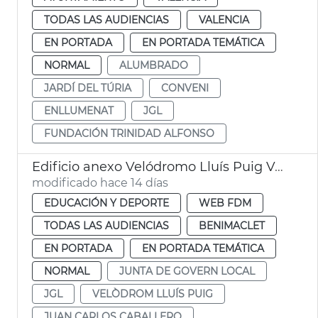
TODAS LAS AUDIENCIAS
VALENCIA
EN PORTADA
EN PORTADA TEMÁTICA
NORMAL
ALUMBRADO
JARDÍ DEL TÚRIA
CONVENI
ENLLUMENAT
JGL
FUNDACIÓN TRINIDAD ALFONSO
Edificio anexo Velódromo Lluís Puig València
modificado hace 14 días
EDUCACIÓN Y DEPORTE
WEB FDM
TODAS LAS AUDIENCIAS
BENIMACLET
EN PORTADA
EN PORTADA TEMÁTICA
NORMAL
JUNTA DE GOVERN LOCAL
JGL
VELÒDROM LLUÍS PUIG
JUAN CARLOS CABALLERO