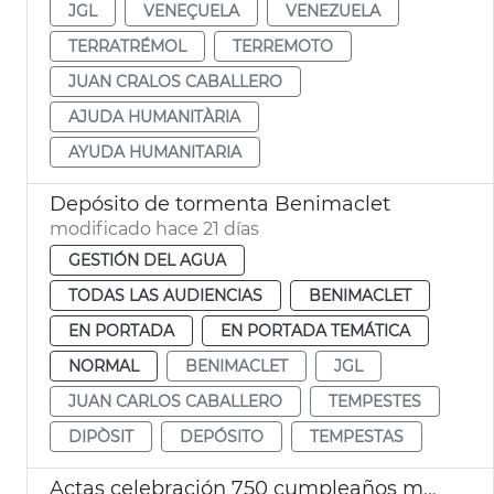
JGL
VENEÇUELA
VENEZUELA
TERRATRÉMOL
TERREMOTO
JUAN CRALOS CABALLERO
AJUDA HUMANITÀRIA
AYUDA HUMANITARIA
Depósito de tormenta Benimaclet
modificado hace 21 días
GESTIÓN DEL AGUA
TODAS LAS AUDIENCIAS
BENIMACLET
EN PORTADA
EN PORTADA TEMÁTICA
NORMAL
BENIMACLET
JGL
JUAN CARLOS CABALLERO
TEMPESTES
DIPÒSIT
DEPÓSITO
TEMPESTAS
Actas celebración 750 cumpleaños muerto Jaime I València