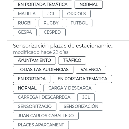
EN PORTADA TEMÁTICA
NORMAL
MALILLA
JGL
ORRIOLS
RUGBI
RUGBY
FUTBOL
GESPA
CÉSPED
Sensorización plazas de estacionamiento PMR y carga y descarga
modificado hace 22 días
AYUNTAMIENTO
TRÁFICO
TODAS LAS AUDIENCIAS
VALENCIA
EN PORTADA
EN PORTADA TEMÁTICA
NORMAL
CARGA Y DESCARGA
CÀRREGA I DESCÀRREGA
JGL
SENSORITZACIÓ
SENSORIZACIÓN
JUAN CARLOS CABALLERO
PLACES APARCAMENT