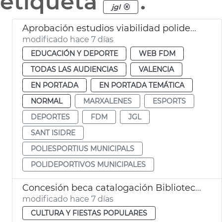
etiqueta
.
jgl
Aprobación estudios viabilidad polideportivos San Isidro Marxalenes
modificado hace 7 días
EDUCACIÓN Y DEPORTE
WEB FDM
TODAS LAS AUDIENCIAS
VALENCIA
EN PORTADA
EN PORTADA TEMÁTICA
NORMAL
MARXALENES
ESPORTS
DEPORTES
FDM
JGL
SANT ISIDRE
POLIESPORTIUS MUNICIPALS
POLIDEPORTIVOS MUNICIPALES
Concesión beca catalogación Biblioteca Histórica y Hemeroteca Municipal València
modificado hace 7 días
CULTURA Y FIESTAS POPULARES