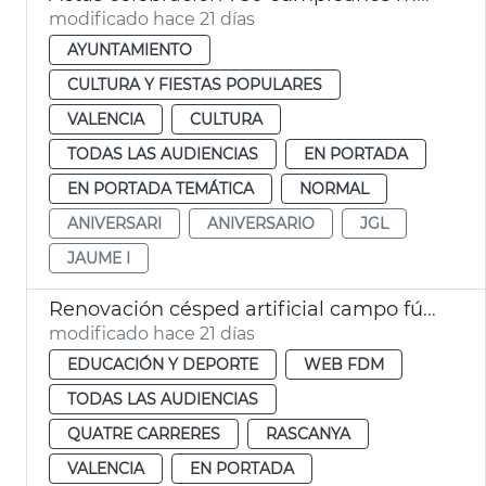
modificado hace 21 días
AYUNTAMIENTO
CULTURA Y FIESTAS POPULARES
VALENCIA
CULTURA
TODAS LAS AUDIENCIAS
EN PORTADA
EN PORTADA TEMÁTICA
NORMAL
ANIVERSARI
ANIVERSARIO
JGL
JAUME I
Renovación césped artificial campo fútbol Orriols y Quatre Carreres y campo rugby Cuatro Carreres València
modificado hace 21 días
EDUCACIÓN Y DEPORTE
WEB FDM
TODAS LAS AUDIENCIAS
QUATRE CARRERES
RASCANYA
VALENCIA
EN PORTADA