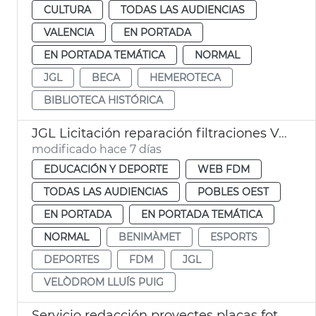
CULTURA
TODAS LAS AUDIENCIAS
VALENCIA
EN PORTADA
EN PORTADA TEMÁTICA
NORMAL
JGL
BECA
HEMEROTECA
BIBLIOTECA HISTÓRICA
JGL Licitación reparación filtraciones Velódromo València
modificado hace 7 días
EDUCACIÓN Y DEPORTE
WEB FDM
TODAS LAS AUDIENCIAS
POBLES OEST
EN PORTADA
EN PORTADA TEMÁTICA
NORMAL
BENIMÀMET
ESPORTS
DEPORTES
FDM
JGL
VELÒDROM LLUÍS PUIG
Servicio redacción proyectes placas fotovoltaicas edificios municipales València