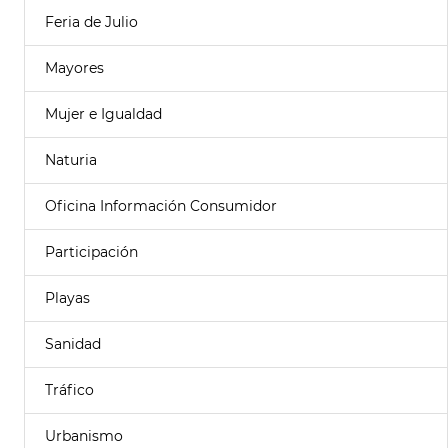
Feria de Julio
Mayores
Mujer e Igualdad
Naturia
Oficina Información Consumidor
Participación
Playas
Sanidad
Tráfico
Urbanismo