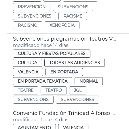
PREVENCIÓN
SUBVENCIONS
SUBVENCIONES
RACISME
RACISMO
XENOFÒBIA
Subvenciones programación Teatros València
modificado hace 14 días
CULTURA Y FIESTAS POPULARES
CULTURA
TODAS LAS AUDIENCIAS
VALENCIA
EN PORTADA
EN PORTADA TEMÁTICA
NORMAL
TEATRE
TEATRO
JGL
SUBVENCIONS
SUBVENCIONES
Convenio Fundación Trinidad Alfonso alumbrado ornamental Jardín del Turia
modificado hace 14 días
AYUNTAMIENTO
VALENCIA