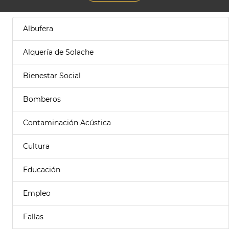
Albufera
Alquería de Solache
Bienestar Social
Bomberos
Contaminación Acústica
Cultura
Educación
Empleo
Fallas