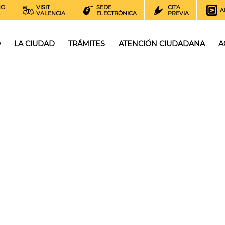
NO
VISIT
SEDE
CITA
A
VALENCIA
ELECTRÓNICA
PREVIA
O
LA CIUDAD
TRÁMITES
ATENCIÓN CIUDADANA
A