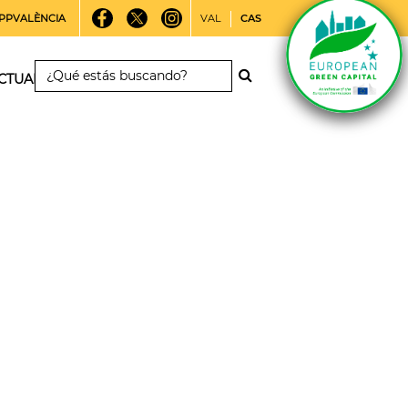
PPVALÈNCIA
VAL
CAS
CTUALIDAD