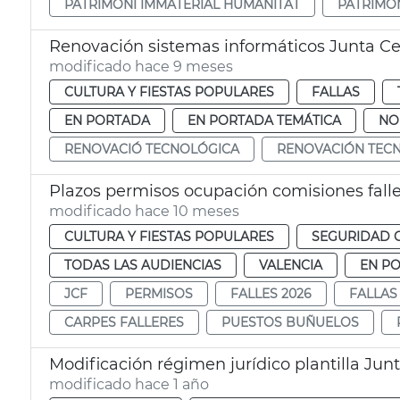
PATRIMONI IMMATERIAL HUMANITAT
PATRIMO
Renovación sistemas informáticos Junta Cen
modificado hace 9 meses
CULTURA Y FIESTAS POPULARES
FALLAS
EN PORTADA
EN PORTADA TEMÁTICA
NO
RENOVACIÓ TECNOLÓGICA
RENOVACIÓN TEC
Plazos permisos ocupación comisiones fall
modificado hace 10 meses
CULTURA Y FIESTAS POPULARES
SEGURIDAD 
TODAS LAS AUDIENCIAS
VALENCIA
EN P
JCF
PERMISOS
FALLES 2026
FALLAS
CARPES FALLERES
PUESTOS BUÑUELOS
Modificación régimen jurídico plantilla Junt
modificado hace 1 año