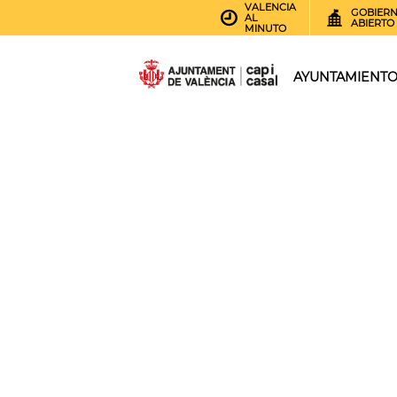
VALENCIA
GOBIER
AL
ABIERTO
MINUTO
AYUNTAMIENT