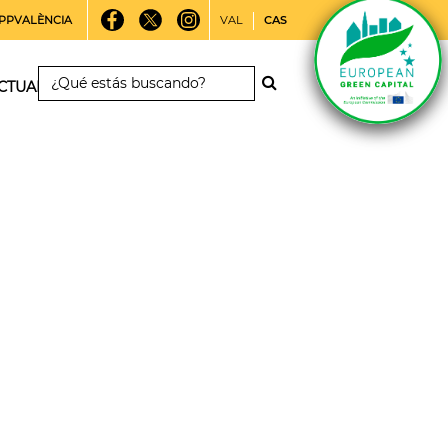
PPVALÈNCIA
VAL
CAS
CTUALIDAD