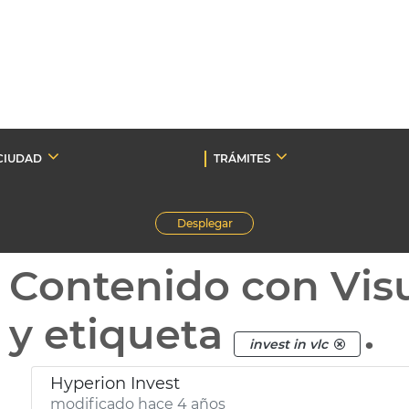
CIUDAD
TRÁMITES
Desplegar
Contenido con Vis
y etiqueta
.
invest in vlc
Hyperion Invest
modificado hace 4 años