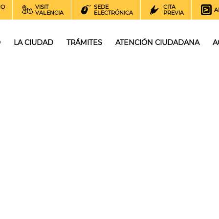
NO
VISIT
SEDE
CITA
A
VALENCIA
ELECTRÓNICA
PREVIA
O
LA CIUDAD
TRÁMITES
ATENCIÓN CIUDADANA
A