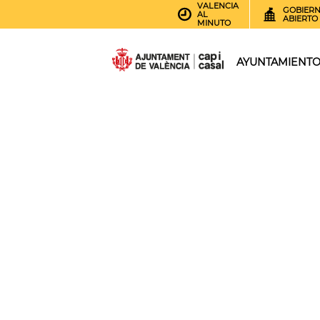
VALENCIA
GOBIER
AL
ABIERTO
MINUTO
AYUNTAMIENT