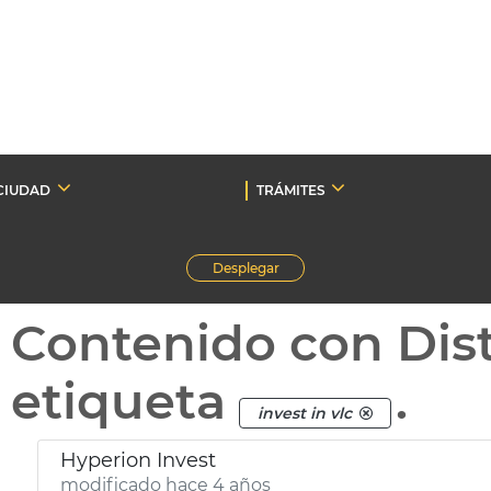
CIUDAD
TRÁMITES
Desplegar
Contenido con Dist
etiqueta
.
invest in vlc
Hyperion Invest
modificado hace 4 años