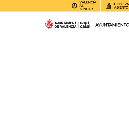
VALENCIA
GOBIER
AL
ABIERTO
MINUTO
AYUNTAMIENT