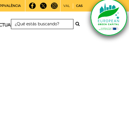
PPVALÈNCIA
VAL
CAS
CTUALIDAD