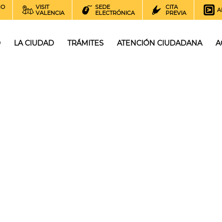
NO
VISIT
SEDE
CITA
A
VALENCIA
ELECTRÓNICA
PREVIA
O
LA CIUDAD
TRÁMITES
ATENCIÓN CIUDADANA
A