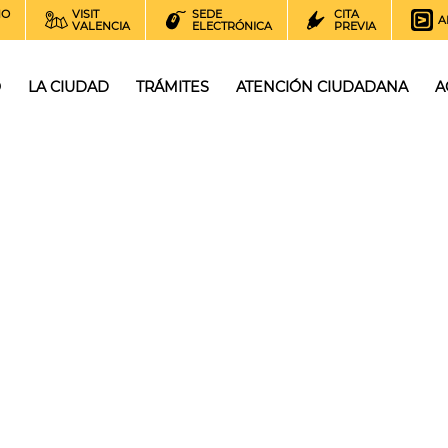
NO
VISIT
SEDE
CITA
A
VALENCIA
ELECTRÓNICA
PREVIA
O
LA CIUDAD
TRÁMITES
ATENCIÓN CIUDADANA
A