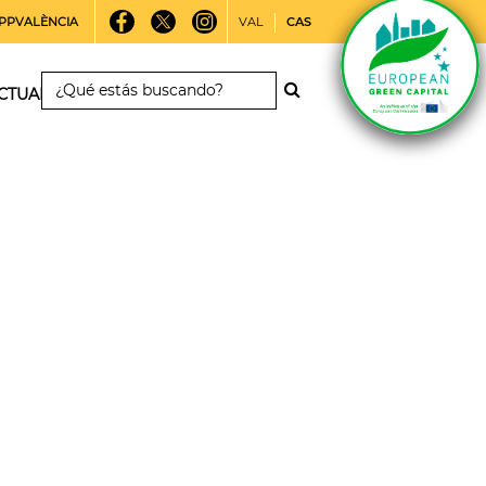
PPVALÈNCIA
VAL
CAS
CTUALIDAD