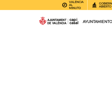
VALENCIA
GOBIER
AL
ABIERTO
MINUTO
AYUNTAMIENT