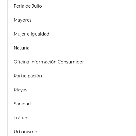
Feria de Julio
Mayores
Mujer e Igualdad
Naturia
Oficina Información Consumidor
Participación
Playas
Sanidad
Tráfico
Urbanismo