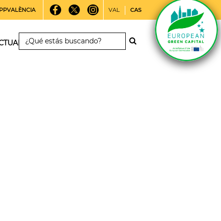
PPVALÈNCIA
VAL
CAS
CTUALIDAD