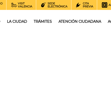
NO
VISIT
SEDE
CITA
A
VALENCIA
ELECTRÓNICA
PREVIA
O
LA CIUDAD
TRÁMITES
ATENCIÓN CIUDADANA
A