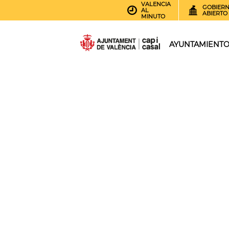
VALENCIA
GOBIER
AL
ABIERTO
MINUTO
AYUNTAMIENT