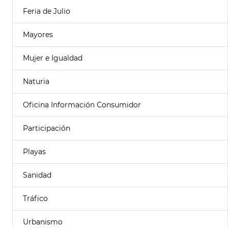
Feria de Julio
Mayores
Mujer e Igualdad
Naturia
Oficina Información Consumidor
Participación
Playas
Sanidad
Tráfico
Urbanismo