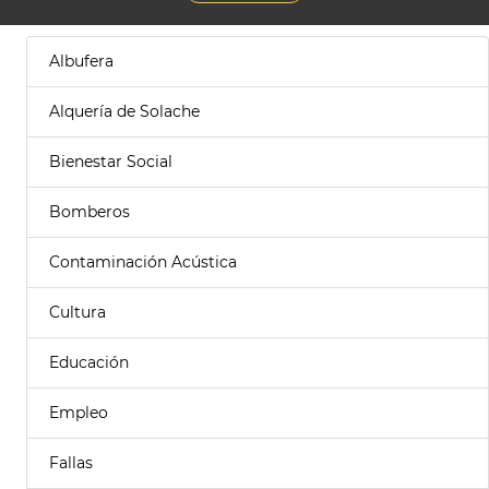
Albufera
Alquería de Solache
Bienestar Social
Bomberos
Contaminación Acústica
Cultura
Educación
Empleo
Fallas