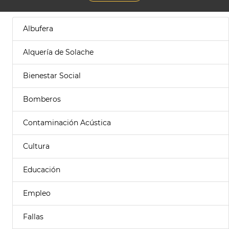
Albufera
Alquería de Solache
Bienestar Social
Bomberos
Contaminación Acústica
Cultura
Educación
Empleo
Fallas