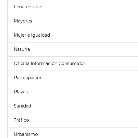
Feria de Julio
Mayores
Mujer e Igualdad
Naturia
Oficina Información Consumidor
Participación
Playas
Sanidad
Tráfico
Urbanismo