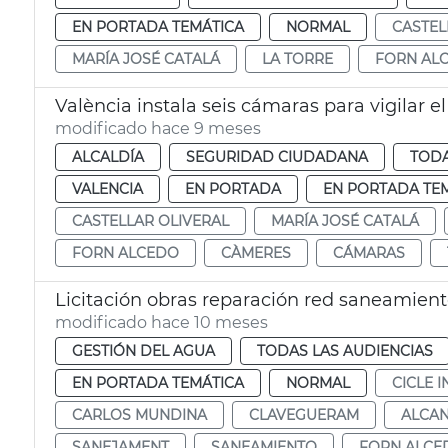
EN PORTADA TEMÁTICA
NORMAL
CASTEL
MARÍA JOSÉ CATALÁ
LA TORRE
FORN AL
València instala seis cámaras para vigilar el
modificado hace 9 meses
ALCALDÍA
SEGURIDAD CIUDADANA
TODA
VALENCIA
EN PORTADA
EN PORTADA TE
CASTELLAR OLIVERAL
MARÍA JOSÉ CATALÁ
FORN ALCEDO
CÀMERES
CÁMARAS
Licitación obras reparación red saneamien
modificado hace 10 meses
GESTIÓN DEL AGUA
TODAS LAS AUDIENCIAS
EN PORTADA TEMÁTICA
NORMAL
CICLE 
CARLOS MUNDINA
CLAVEGUERAM
ALCAN
SANEJAMENT
SANEAMIENTO
FORN ALCE