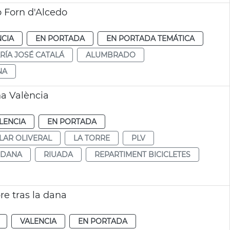
 Forn d'Alcedo
NCIA
EN PORTADA
EN PORTADA TEMÁTICA
RÍA JOSÉ CATALÁ
ALUMBRADO
NA
na València
LENCIA
EN PORTADA
LAR OLIVERAL
LA TORRE
PLV
DANA
RIUADA
REPARTIMENT BICICLETES
re tras la dana
VALENCIA
EN PORTADA