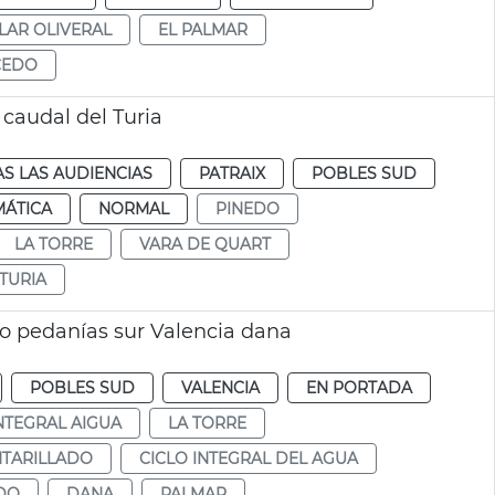
LAR OLIVERAL
EL PALMAR
CEDO
 caudal del Turia
S LAS AUDIENCIAS
PATRAIX
POBLES SUD
MÁTICA
NORMAL
PINEDO
LA TORRE
VARA DE QUART
TURIA
to pedanías sur Valencia dana
POBLES SUD
VALENCIA
EN PORTADA
INTEGRAL AIGUA
LA TORRE
TARILLADO
CICLO INTEGRAL DEL AGUA
DO
DANA
PALMAR