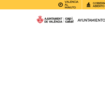
VALENCIA
GOBIER
AL
ABIERTO
MINUTO
AYUNTAMIENT