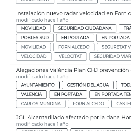
Instalación nuevo radar velocidad en Forn 
modificado hace 1 año
MOVILIDAD
SEGURIDAD CIUDADANA
TR
POBLES SUD
EN PORTADA
EN PORTADA 
MOVILIDAD
FORN ALCEDO
SEGURETAT V
VELOCIDAD
VELOCITAT
SEGURIDAD VIAR
Alegaciones València Plan CHJ prevención
modificado hace 1 año
AYUNTAMIENTO
GESTIÓN DEL AGUA
TOD
VALENCIA
EN PORTADA
EN PORTADA TE
CARLOS MUNDINA
FORN ALCEDO
CASTE
JGL Alcantarillado afectado por la dana Ho
modificado hace 1 año