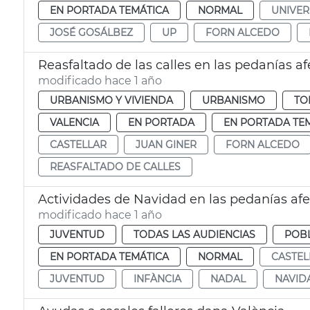
EN PORTADA TEMÁTICA
NORMAL
UNIVER
JOSÉ GOSÁLBEZ
UP
FORN ALCEDO
Reasfaltado de las calles en las pedanías a
modificado hace 1 año
URBANISMO Y VIVIENDA
URBANISMO
TO
VALENCIA
EN PORTADA
EN PORTADA TE
CASTELLAR
JUAN GINER
FORN ALCEDO
REASFALTADO DE CALLES
Actividades de Navidad en las pedanías afe
modificado hace 1 año
JUVENTUD
TODAS LAS AUDIENCIAS
POB
EN PORTADA TEMÁTICA
NORMAL
CASTEL
JUVENTUD
INFÀNCIA
NADAL
NAVID