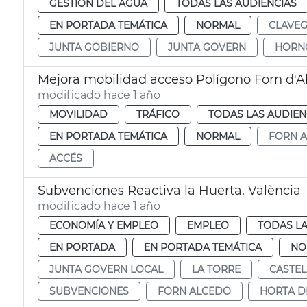
GESTIÓN DEL AGUA
TODAS LAS AUDIENCIAS
EN PORTADA TEMÁTICA
NORMAL
CLAVE
JUNTA GOBIERNO
JUNTA GOVERN
HORN
Mejora mobilidad acceso Polígono Forn d'A
modificado hace 1 año
MOVILIDAD
TRÁFICO
TODAS LAS AUDIEN
EN PORTADA TEMÁTICA
NORMAL
FORN 
ACCÉS
Subvenciones Reactiva la Huerta. València
modificado hace 1 año
ECONOMÍA Y EMPLEO
EMPLEO
TODAS LA
EN PORTADA
EN PORTADA TEMÁTICA
NO
JUNTA GOVERN LOCAL
LA TORRE
CASTEL
SUBVENCIONES
FORN ALCEDO
HORTA D