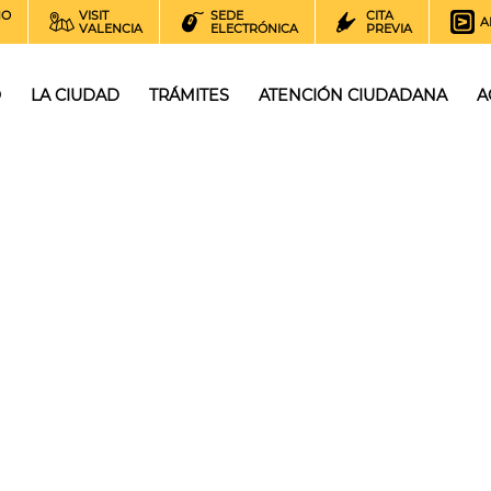
NO
VISIT
SEDE
CITA
A
VALENCIA
ELECTRÓNICA
PREVIA
O
LA CIUDAD
TRÁMITES
ATENCIÓN CIUDADANA
A