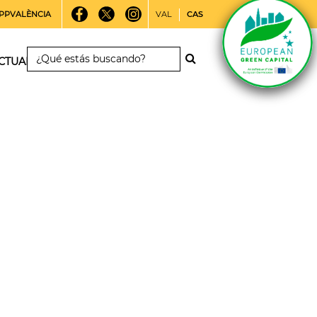
PPVALÈNCIA
VAL
CAS
CTUALIDAD