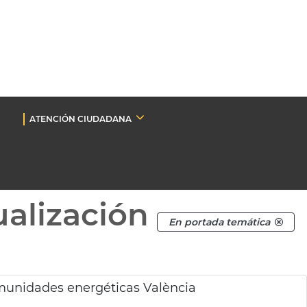
ATENCIÓN CIUDADANA
ualización
En portada temática
omunidades energéticas València