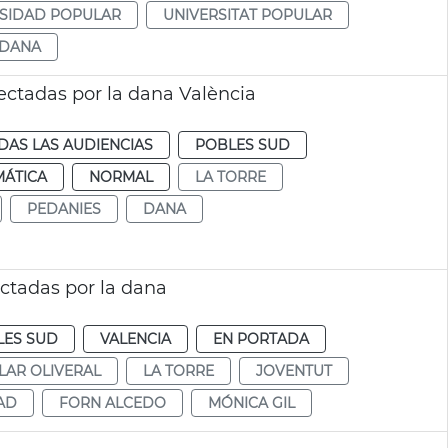
SIDAD POPULAR
UNIVERSITAT POPULAR
DANA
fectadas por la dana València
DAS LAS AUDIENCIAS
POBLES SUD
MÁTICA
NORMAL
LA TORRE
PEDANIES
DANA
ctadas por la dana
LES SUD
VALENCIA
EN PORTADA
LAR OLIVERAL
LA TORRE
JOVENTUT
AD
FORN ALCEDO
MÓNICA GIL