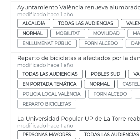
Ayuntamiento València renueva alumbrado
modificado hace 1 año
ALCALDÍA
TODAS LAS AUDIENCIAS
VALE
NORMAL
MOBILITAT
MOVILIDAD
MA
ENLLUMENAT PÚBLIC
FORN ALCEDO
DA
Reparto de bicicletas a afectados por la da
modificado hace 1 año
TODAS LAS AUDIENCIAS
POBLES SUD
VA
EN PORTADA TEMÁTICA
NORMAL
CASTEL
POLICIA LOCAL VALÈNCIA
FORN ALCEDO
REPARTO BICICLETAS
La Universidad Popular UP de La Torre reab
modificado hace 1 año
PERSONAS MAYORES
TODAS LAS AUDIENCIAS