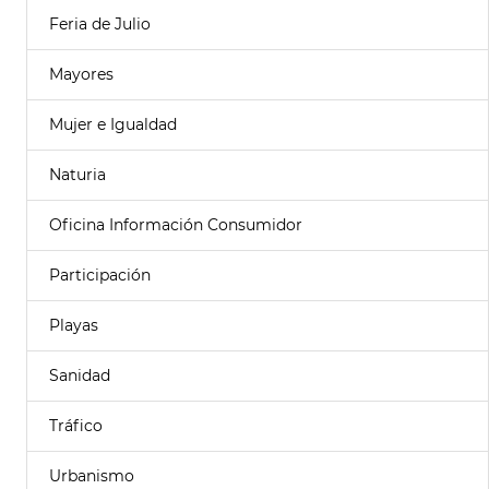
Feria de Julio
Mayores
Mujer e Igualdad
Naturia
Oficina Información Consumidor
Participación
Playas
Sanidad
Tráfico
Urbanismo