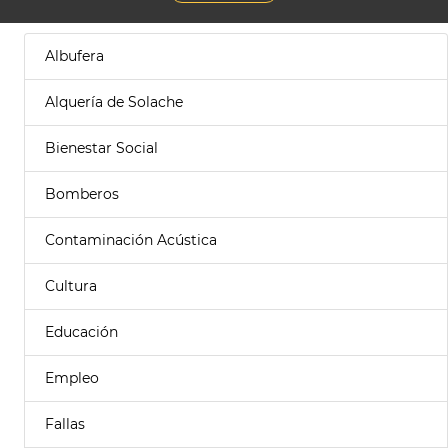
Albufera
Alquería de Solache
Bienestar Social
Bomberos
Contaminación Acústica
Cultura
Educación
Empleo
Fallas