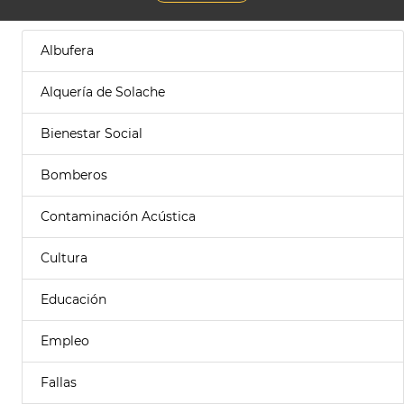
Albufera
Alquería de Solache
Bienestar Social
Bomberos
Contaminación Acústica
Cultura
Educación
Empleo
Fallas