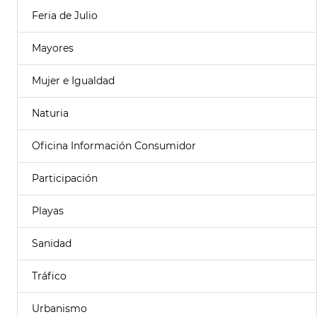
Feria de Julio
Mayores
Mujer e Igualdad
Naturia
Oficina Información Consumidor
Participación
Playas
Sanidad
Tráfico
Urbanismo