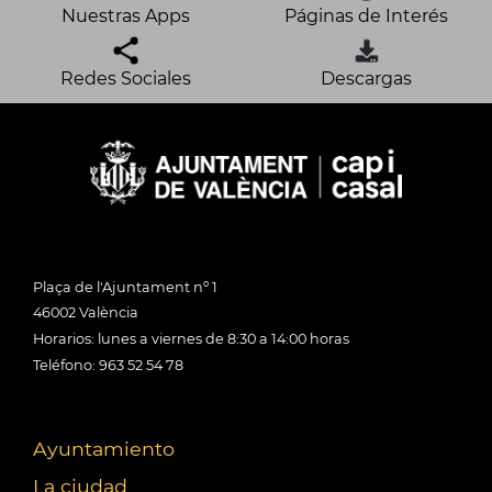
Nuestras Apps
Páginas de Interés
Redes Sociales
Descargas
Plaça de l'Ajuntament nº 1
46002 València
Horarios: lunes a viernes de 8:30 a 14:00 horas
Teléfono: 963 52 54 78
Ayuntamiento
La ciudad