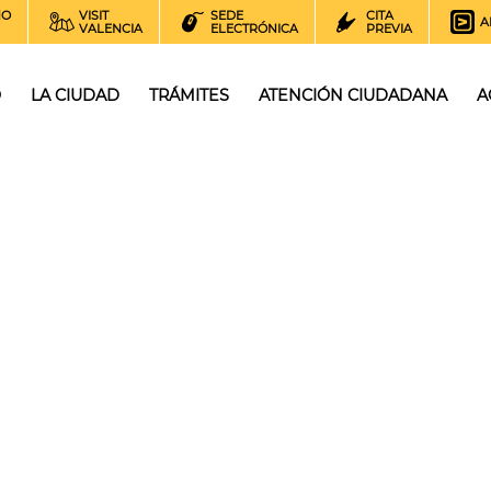
NO
VISIT
SEDE
CITA
A
VALENCIA
ELECTRÓNICA
PREVIA
O
LA CIUDAD
TRÁMITES
ATENCIÓN CIUDADANA
A