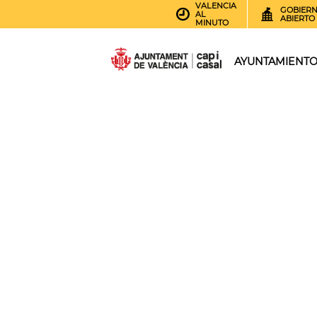
VALENCIA
GOBIER
AL
ABIERTO
MINUTO
AYUNTAMIENT