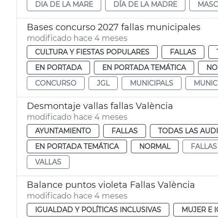
DIA DE LA MARE
DÍA DE LA MADRE
MASC
Bases concurso 2027 fallas municipales
modificado hace 4 meses
CULTURA Y FIESTAS POPULARES
FALLAS
EN PORTADA
EN PORTADA TEMÁTICA
NO
CONCURSO
JGL
MUNICIPALS
MUNIC
Desmontaje vallas fallas València
modificado hace 4 meses
AYUNTAMIENTO
FALLAS
TODAS LAS AUD
EN PORTADA TEMÁTICA
NORMAL
FALLAS
VALLAS
Balance puntos violeta Fallas València
modificado hace 4 meses
IGUALDAD Y POLÍTICAS INCLUSIVAS
MUJER E 