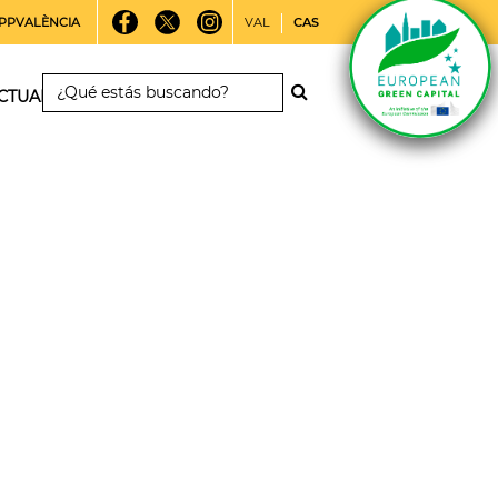
PPVALÈNCIA
VAL
CAS
CTUALIDAD