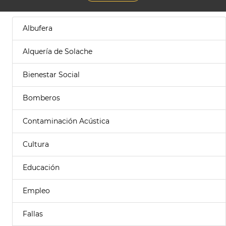
Albufera
Alquería de Solache
Bienestar Social
Bomberos
Contaminación Acústica
Cultura
Educación
Empleo
Fallas