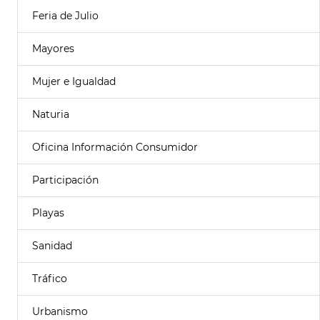
Feria de Julio
Mayores
Mujer e Igualdad
Naturia
Oficina Información Consumidor
Participación
Playas
Sanidad
Tráfico
Urbanismo