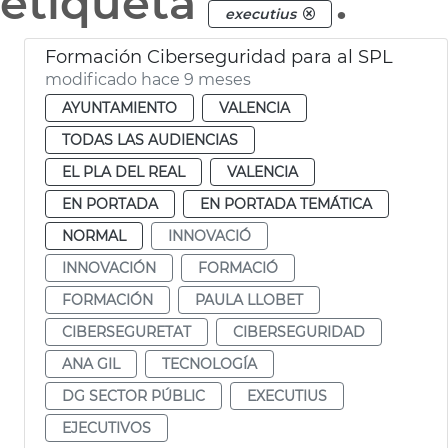
etiqueta
.
executius
Formación Ciberseguridad para al SPL
modificado hace 9 meses
AYUNTAMIENTO
VALENCIA
TODAS LAS AUDIENCIAS
EL PLA DEL REAL
VALENCIA
EN PORTADA
EN PORTADA TEMÁTICA
NORMAL
INNOVACIÓ
INNOVACIÓN
FORMACIÓ
FORMACIÓN
PAULA LLOBET
CIBERSEGURETAT
CIBERSEGURIDAD
ANA GIL
TECNOLOGÍA
DG SECTOR PÚBLIC
EXECUTIUS
EJECUTIVOS