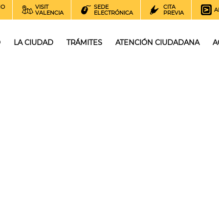
NO
VISIT
SEDE
CITA
A
VALENCIA
ELECTRÓNICA
PREVIA
O
LA CIUDAD
TRÁMITES
ATENCIÓN CIUDADANA
A