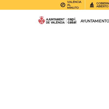
VALENCIA
GOBIER
AL
ABIERTO
MINUTO
AYUNTAMIENT