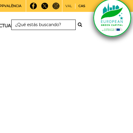
PPVALÈNCIA
VAL
CAS
CTUALIDAD