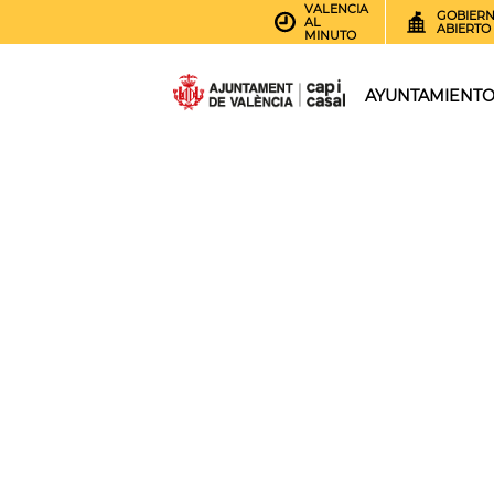
VALENCIA
GOBIER
AL
ABIERTO
MINUTO
AYUNTAMIENT