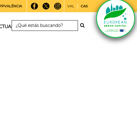
PPVALÈNCIA
VAL
CAS
CTUALIDAD