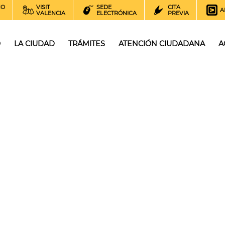
NO
VISIT
SEDE
CITA
A
VALENCIA
ELECTRÓNICA
PREVIA
O
LA CIUDAD
TRÁMITES
ATENCIÓN CIUDADANA
A