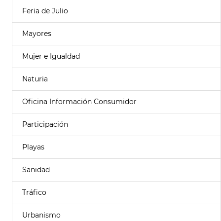
Feria de Julio
Mayores
Mujer e Igualdad
Naturia
Oficina Información Consumidor
Participación
Playas
Sanidad
Tráfico
Urbanismo