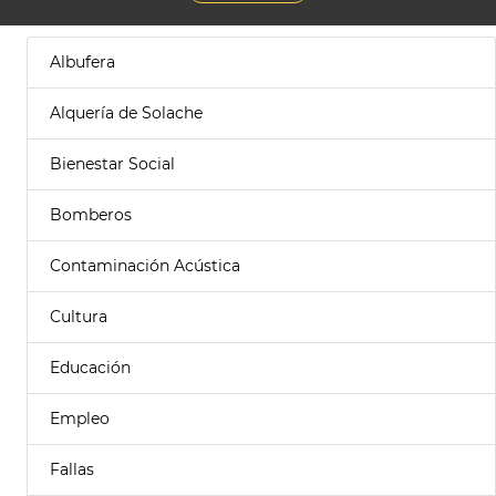
Albufera
Alquería de Solache
Bienestar Social
Bomberos
Contaminación Acústica
Cultura
Educación
Empleo
Fallas