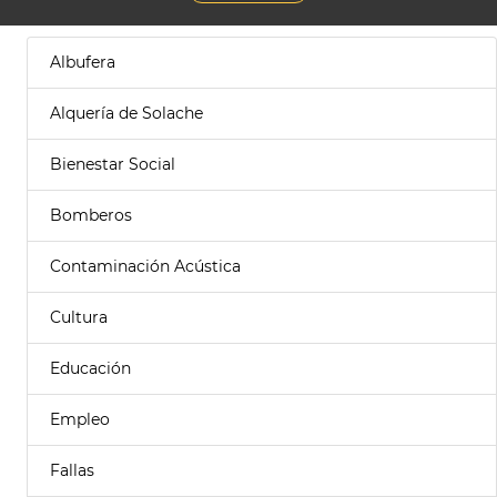
Albufera
Alquería de Solache
Bienestar Social
Bomberos
Contaminación Acústica
Cultura
Educación
Empleo
Fallas