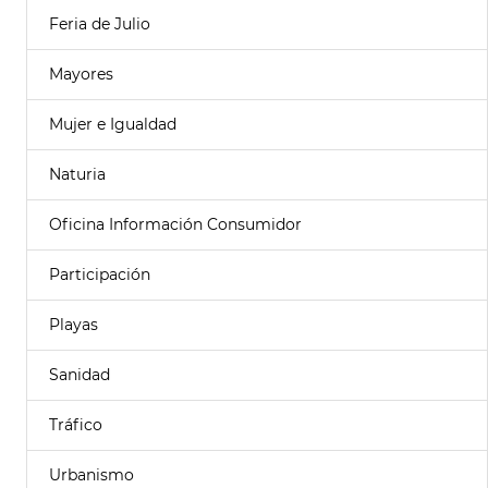
Feria de Julio
Mayores
Mujer e Igualdad
Naturia
Oficina Información Consumidor
Participación
Playas
Sanidad
Tráfico
Urbanismo