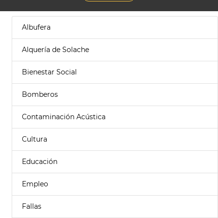
Albufera
Alquería de Solache
Bienestar Social
Bomberos
Contaminación Acústica
Cultura
Educación
Empleo
Fallas