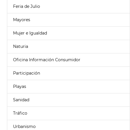
Feria de Julio
Mayores
Mujer e Igualdad
Naturia
Oficina Información Consumidor
Participación
Playas
Sanidad
Tráfico
Urbanismo